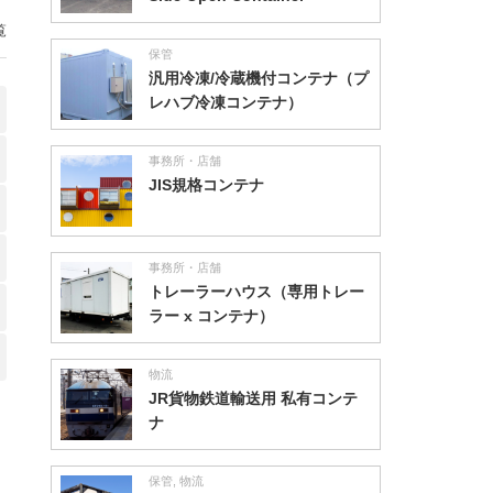
覧
保管
汎用冷凍/冷蔵機付コンテナ（プ
レハブ冷凍コンテナ）
事務所・店舗
JIS規格コンテナ
事務所・店舗
トレーラーハウス（専用トレー
ラー x コンテナ）
物流
JR貨物鉄道輸送用 私有コンテ
ナ
保管
,
物流