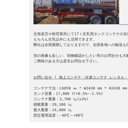
北海道苫小牧営業所にて17ｔ生乳用タンクコンテナの在
もちろん生乳以外にも活用できます。

弊社は全国展開しておりますので、全国各地への輸送も行
別の画像も欲しい、現物確認がしたい等のお問合せも大歓
ご興味のある方は是非お問合せ下さい。

お問い合せ | 海上コンテナ・冷凍コンテナ レンタル・販売
コンテナ寸法：L6058 ㎜ * W2438 mm * H2438 mm

タンク容量：17,000 ℓ(+0.5%~-1.5%)

コンテナ重量：3,700 ㎏(±3%)

積載重量：20,300 ㎏

最大重量：24,000 ㎏
