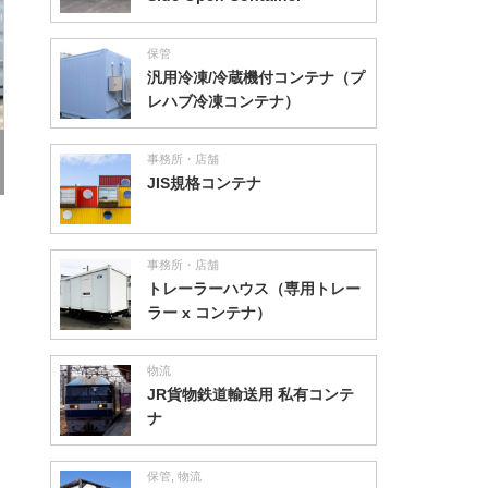
保管
汎用冷凍/冷蔵機付コンテナ（プ
レハブ冷凍コンテナ）
事務所・店舗
JIS規格コンテナ
事務所・店舗
トレーラーハウス（専用トレー
ラー x コンテナ）
物流
JR貨物鉄道輸送用 私有コンテ
ナ
保管
,
物流