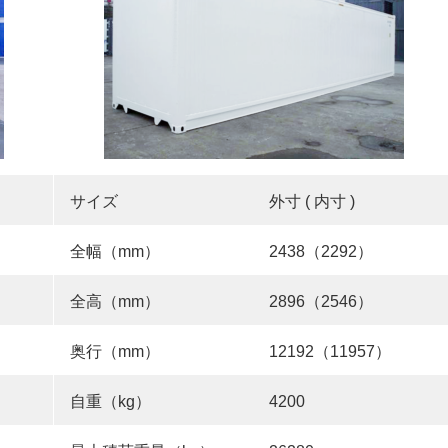
サイズ
外寸 ( 内寸 )
全幅（mm）
2438（2292）
全高（mm）
2896（2546）
奥行（mm）
12192（11957）
自重（kg）
4200