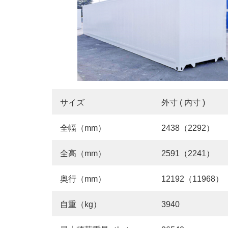
サイズ
外寸 ( 内寸 )
全幅（mm）
2438（2292）
全高（mm）
2591（2241）
奥行（mm）
12192（11968）
自重（kg）
3940