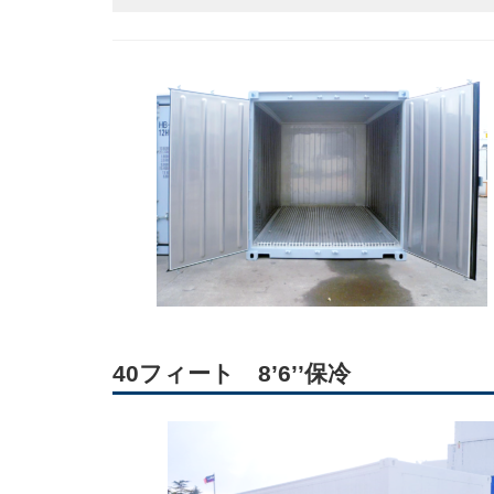
40フィート 8’6’’保冷