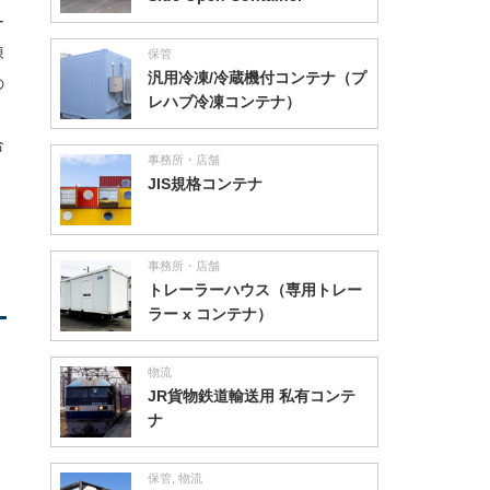
ー
凍
保管
汎用冷凍/冷蔵機付コンテナ（プ
の
レハブ冷凍コンテナ）
合
事務所・店舗
JIS規格コンテナ
事務所・店舗
トレーラーハウス（専用トレー
ラー x コンテナ）
物流
JR貨物鉄道輸送用 私有コンテ
ナ
保管
,
物流