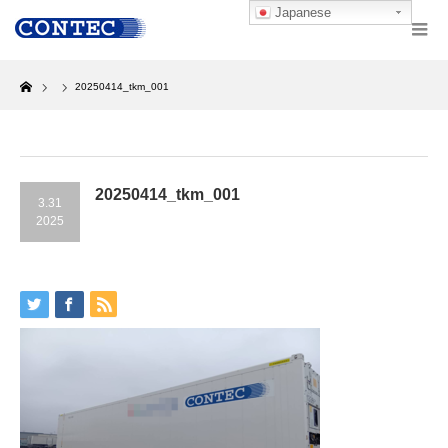
Japanese
Home
20250414_tkm_001
20250414_tkm_001
3.31
2025