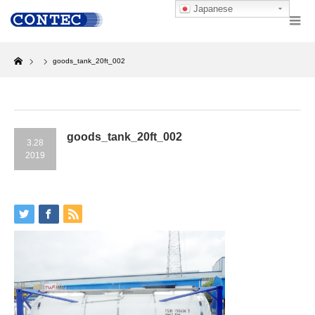
Japanese
Home
goods_tank_20ft_002
goods_tank_20ft_002
3.28
2019