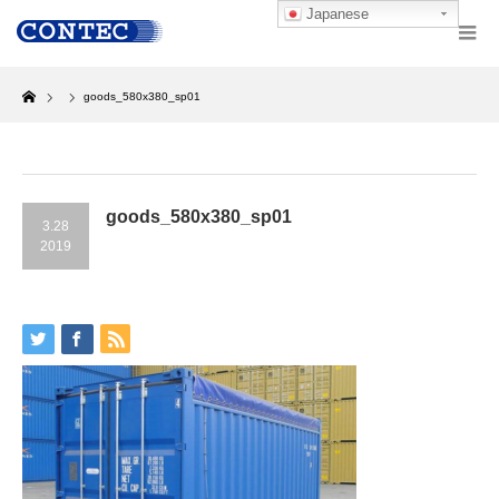
Japanese
Home
goods_580x380_sp01
goods_580x380_sp01
3.28
2019