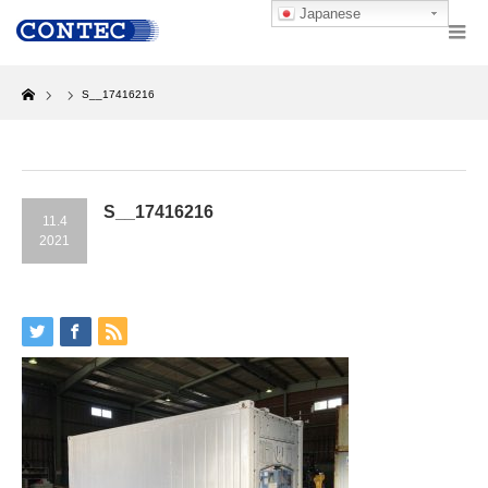
Japanese
Home
S__17416216
S__17416216
11.4
2021