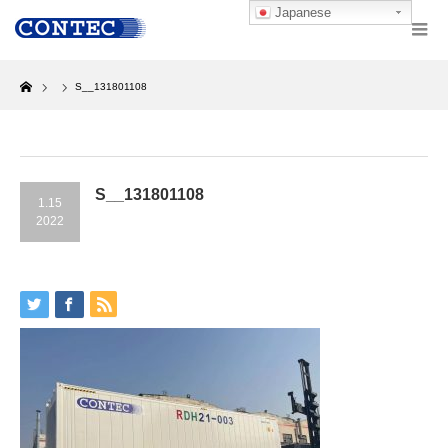
Japanese
Home
S__131801108
S__131801108
1.15
2022