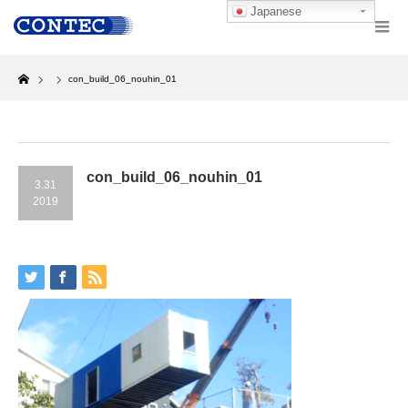
Japanese
Home
con_build_06_nouhin_01
con_build_06_nouhin_01
3.31
2019